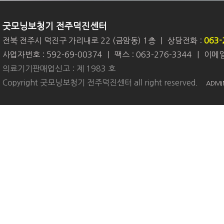
굿모닝보청기 전주덕진센터
전북 전주시 덕진구 가리내로 22 (금암동) 1층
|
상담전화 :
063-
사업자번호 : 592-69-00374
|
팩스 : 063-276-3344
|
이메일 
의료기기판매업신고 : 제 1983 호
Copyright 굿모닝보청기 전주덕진센터 all right reserved.
ADMI