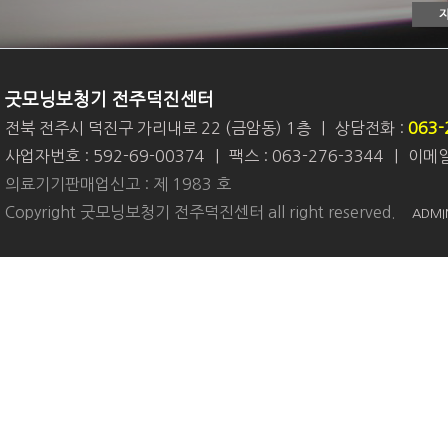
굿모닝보청기 전주덕진센터
전북 전주시 덕진구 가리내로 22 (금암동) 1층
|
상담전화 :
063-
사업자번호 : 592-69-00374
|
팩스 : 063-276-3344
|
이메일 
의료기기판매업신고 : 제 1983 호
Copyright 굿모닝보청기 전주덕진센터 all right reserved.
ADMI