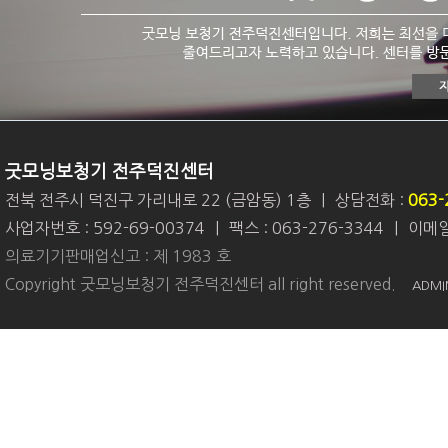
굿모닝보청기 전주덕진센터
전북 전주시 덕진구 가리내로 22 (금암동) 1층
|
상담전화 :
063-
사업자번호 : 592-69-00374
|
팩스 : 063-276-3344
|
이메일 
의료기기판매업신고 : 제 1983 호
Copyright 굿모닝보청기 전주덕진센터 all right reserved.
ADMI