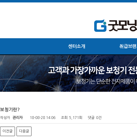
센터소개
취급브랜
보청기란?
작성자
관리자
18-08-28 14:06
조회
5,171회
댓글
0건
이전글
다음글